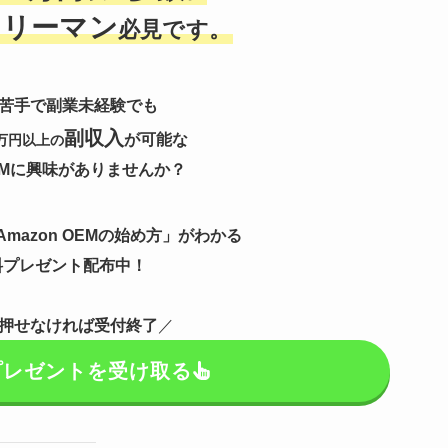
ラリーマン
必見です。
苦手で副業未経験
でも
副収入
が可能な
万円
以上の
OEMに興味がありませんか？
Amazon OEMの始め方」がわかる
料プレゼント配布中！
押せなければ受付終了
／
プレゼントを受け取る