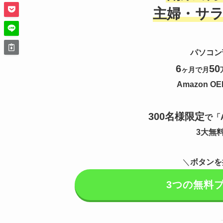
主婦・サ
パソコン
6
50
ヶ月で
月
Amazon 
300名様限定
で「
3大無
＼
ボタンを
3つの無料