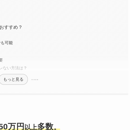
がおすすめ？
でも可能
要
レない方法は？
もっと見る
50万円
多数
以上
。