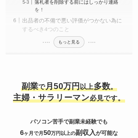
落札者を削除する前にはしっかり連絡
を！
出品者の不備で悪い評価がつかない為に
するべき4つのこと
もっと見る
副業
月50万円
多数
で
以上
。
主婦・サラリーマン
必見です。
パソコン苦手で副業未経験
でも
6
50
副収入
が可能な
ヶ月で
月
万円
以上の