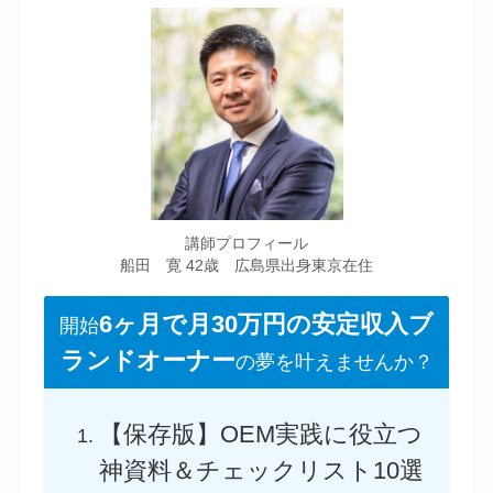
講師プロフィール
船田 寛 42歳 広島県出身東京在住
6ヶ月で月30万円の安定収入ブ
開始
ランドオーナー
の夢を叶えませんか？
【保存版】OEM実践に役立つ
神資料＆チェックリスト10選