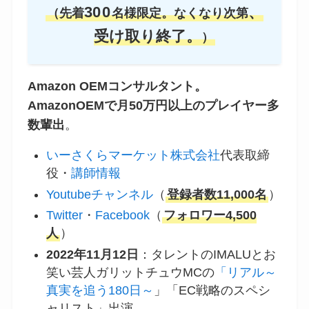
30
0
、
（先着
名様限定。なくなり次第
受け取り終了。
）
Amazon OEMコンサルタント。
AmazonOEMで月50万円以上のプレイヤー多
数輩出
。
いーさくらマーケット株式会社
代表取締
役・
講師情報
Youtubeチャンネル
（
登録者数11,000名
）
Twitter
・
Facebook
（
フォロワー4,500
人
）
2022年11月12日
：タレントのIMALUとお
笑い芸人ガリットチュウMCの
「リアル～
真実を追う180日～
」「EC戦略のスペシ
ャリスト」出演。