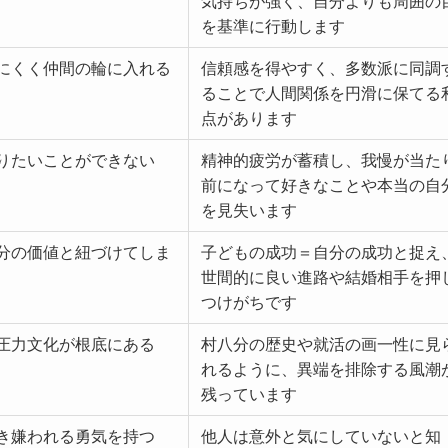
気持ちが強く、自分よりも周囲の
を基準に行動します
にくく仲間の輪に入れる
信頼感を得やすく、多数派に同調
ることで人間関係を円滑に保てる
点があります
りたいことができない
精神的疲労が蓄積し、我慢が当た
前になって好きなことや本当の自
を見失います
分の価値と紐づけてしま
子どもの成功＝自分の成功と捉え
世間的に良い進路や結婚相手を押
つけがちです
圧力文化が根底にある
村八分の歴史や就活の画一性に見
れるように、異端を排除する風潮
残っています
き嫌われる勇気を持つ
他人は意外と気にしていないと知