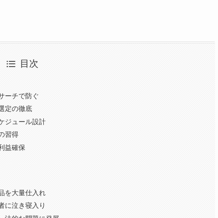
目次
リサーチで防ぐ
ー選定の徹底
スケジュール設計
の習得
利益確保
ト
品を大量仕入れ
者に泣き寝入り