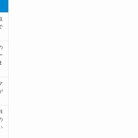
取
で
。
の
ー
ま
マ
が
料
の
い